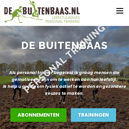
Ga
Men
naar
de
inhoud
HOE WERKT HET
TRAININGEN
DE BUITENBAAS
PERSONAL TRAINING
ABONNEMENT
CONTACT
INLOGGEN
Als personal trainer begeleid ik graag mensen die
gemotiveerd zijn om te werken aan hun leefstijl.
Ik help u graag om fysiek actief te worden en gezondere
keuzes te maken.
ABONNEMENTEN
TRAININGEN